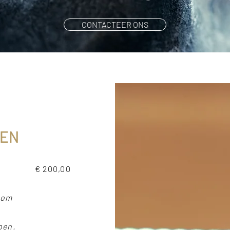
CONTACTEER ONS
TEN
€ 200,00
 om
é
pen.