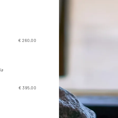
€ 260,00
ia
€ 395,00