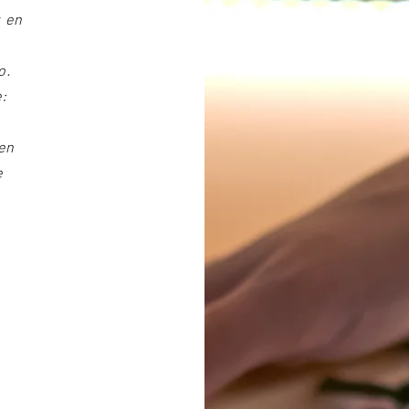
k en
o.
:
ten
e