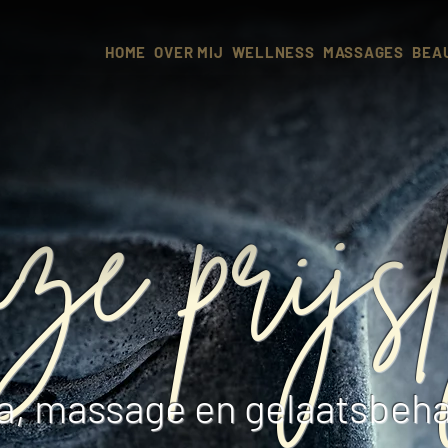
HOME
OVER MIJ
WELLNESS
MASSAGES
BEA
e prijsl
a, massage en gelaatsbeh