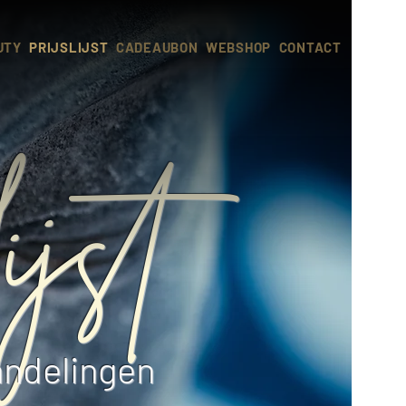
UTY
PRIJSLIJST
CADEAUBON
WEBSHOP
CONTACT
ijst
andelingen