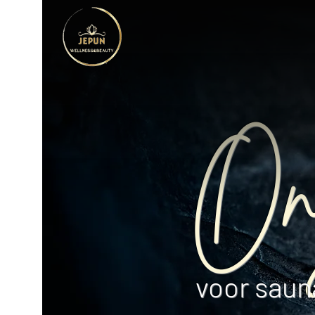
Onz
voor saun